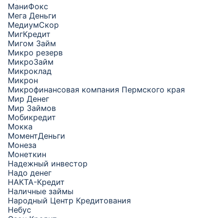
МаниФокс
Мега Деньги
МедиумСкор
МигКредит
Мигом Займ
Микро резерв
МикроЗайм
Микроклад
Микрон
Микрофинансовая компания Пермского края
Мир Денег
Мир Займов
Мобикредит
Мокка
МоментДеньги
Монеза
Монеткин
Надежный инвестор
Надо денег
НАКТА-Кредит
Наличные займы
Народный Центр Кредитования
Небус