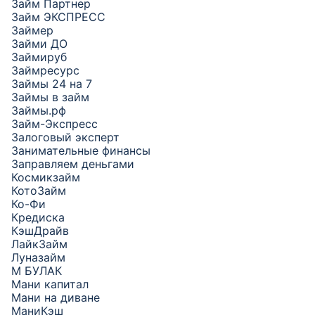
Займ Партнер
Займ ЭКСПРЕСС
Займер
Займи ДО
Займируб
Займресурс
Займы 24 на 7
Займы в займ
Займы.рф
Займ-Экспресс
Залоговый эксперт
Занимательные финансы
Заправляем деньгами
Космикзайм
КотоЗайм
Ко-Фи
Кредиска
КэшДрайв
ЛайкЗайм
Луназайм
М БУЛАК
Мани капитал
Мани на диване
МаниКэш