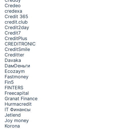
Creddy
Credeo
credexa
Credit 365
credit.club
Credit2day
Credit7
CreditPlus
CREDITRONIC
CreditSmile
Creditter
Davaka
DамDеньги
Ecozaym
Fastmoney
Fin5
FINTERS
Freecapital
Granat Finance
Hurmacredit
IT Финансы
Jetlend
Joy money
Korona