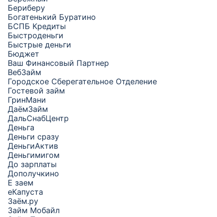
Бериберу
Богатенький Буратино
БСПБ Кредиты
Быстроденьги
Быстрые деньги
Бюджет
Ваш Финансовый Партнер
ВебЗайм
Городское Сберегательное Отделение
Гостевой займ
ГринМани
ДаёмЗайм
ДальСнабЦентр
Деньга
Деньги сразу
ДеньгиАктив
Деньгимигом
До зарплаты
Дополучкино
Е заем
еКапуста
Заём.ру
Займ Мобайл