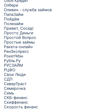
Озон Кредит
Олбери
Оливин - служба займов
ПапаЗайм
Пойдём
Полизайм
Привет, Сосед!
Просто Деньги
Простой Вопрос
Простые займы
Ракета-онлайн
РенЭкспресс
РокетМэн
Рубль.Ру
РУСЗАЙМ
РЦФО
Свои Люди
СДП
СеверТраст
Семерочка
Семь
СКБ-финанс
Скиффинанс
Скорость финанс