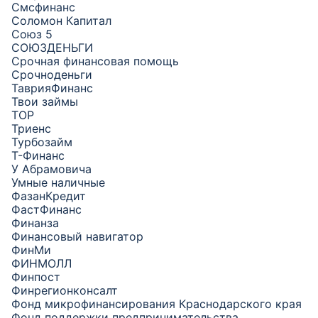
Смсфинанс
Соломон Капитал
Союз 5
СОЮЗДЕНЬГИ
Срочная финансовая помощь
Срочноденьги
ТаврияФинанс
Твои займы
ТОР
Триенс
Турбозайм
Т-Финанс
У Абрамовича
Умные наличные
ФазанКредит
ФастФинанс
Финанза
Финансовый навигатор
ФинМи
ФИНМОЛЛ
Финпост
Финрегионконсалт
Фонд микрофинансирования Краснодарского края
Фонд поддержки предпринимательства