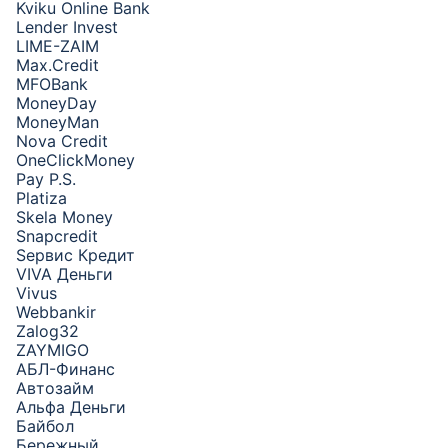
Kviku Online Bank
Lender Invest
LIME-ZAIM
Max.Credit
MFOBank
MoneyDay
MoneyMan
Nova Credit
OneClickMoney
Pay P.S.
Platiza
Skela Money
Snapcredit
Sервис Кредит
VIVA Деньги
Vivus
Webbankir
Zalog32
ZAYMIGO
АБЛ-Финанс
Автозайм
Альфа Деньги
Байбол
Бережный