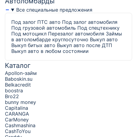
Автоломбарды
Все специальные предложения
Под залог ПТС авто
Под залог автомобиля
Под грузовой автомобиль
Под спецтехнику
Под мотоцикл
Перезалог автомобиля
Займы
в автоломбарде круглосуточно
Выкуп авто
Выкуп битых авто
Выкуп авто после ДТП
Выкуп авто в любом состоянии
Каталог
Apollon-займ
Baboskin.su
Belkacredit
boostra
Bro22
bunny money
Capitalina
CARANGA
CarMoney
Cashmashina
CashToYou